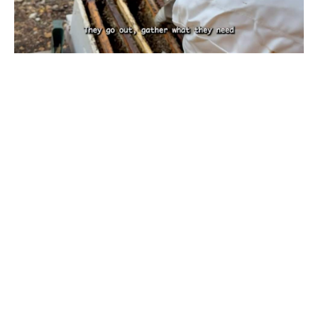
بين تحديات الطبيعة.. كيف يهدد تغيّر المناخ
مستقبل النحل ومربّيه؟ تقرير نورهان شرف
الدين
كانون الأول 29, 2025
بقلم نورهان شرف الدين، صحافية