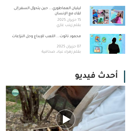
ليليان العماطوري... حين يتحوّل السفر إلى
لقاء مع الإنسان
15 حزيران 2025
بقلم زينب غازي
محمود ناتوت... اللعب للإبداع وحل النزاعات
07 حزيران 2025
بقلم زهراء عياد، صحافية
أحدث فيديو