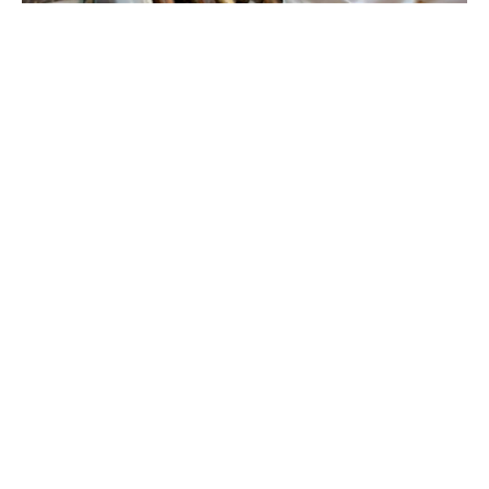
Face aux défis de la nature.. comment le
changement climatique menace l’avenir des
abeilles et de leur apiculteur - Reportage par
Nourhane Charaf El-deen
décembre 29, 2025
par Nourhanne Sharaf Eddine,
Journaliste