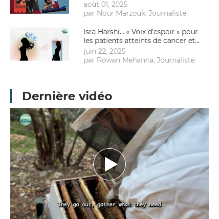
août 01, 2025
par Nour Marzouk, Journaliste
Isra Harshi… « Voix d’espoir » pour
les patients atteints de cancer et
les groupes marginalisés
juin 22, 2025
par Rowan Mehanna, Journaliste
Dernière vidéo