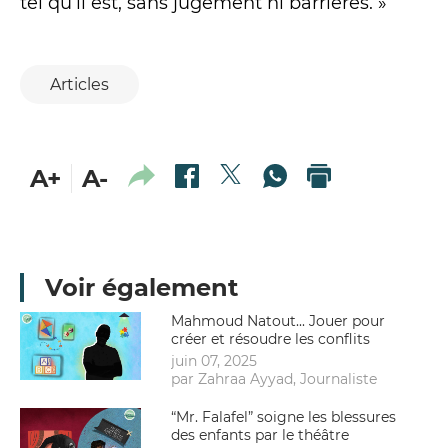
tel qu’il est, sans jugement ni barrières. »
Articles
A+
A-
Voir également
Mahmoud Natout... Jouer pour
créer et résoudre les conflits
juin 07, 2025
par Zahraa Ayyad, Journaliste
“Mr. Falafel” soigne les blessures
des enfants par le théâtre