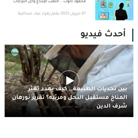
محمود ناتوت... اللعب للإبداع وحل النزاعات
07 حزيران 2025 بقلم زهراء عياد، صحافية
أحدث فيديو
بين تحديات الطبيعة.. كيف يهدد تغيّر
المناخ مستقبل النحل ومربّيه؟ تقرير نورهان
شرف الدين