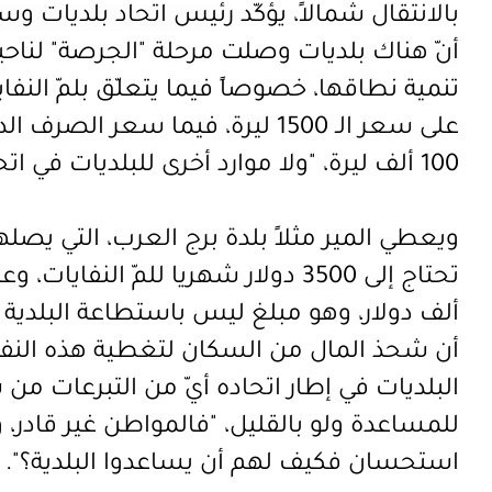
بالانتقال شمالاً، يؤكّد
رئيس اتحاد بلديات وس
أنّ
هناك بلديات وصلت مرحلة "الجرصة" لناحي
تنمية نطاقها، خصوصاً فيما يتعلّق بلمّ النفاي
على سعر الـ 1500 ليرة، فيما سعر 
100 ألف ليرة، "و
لا موارد أخرى للبلديات في اتحا
ألف دولار، وهو مبلغ ليس باستطاعة البلدية تأ
أن شحذ المال من السكان لتغطية هذه النفق
البلديات في إطار اتحاده أيّ من التبرعات من 
للمساعدة ولو بالقليل، "فالمواطن غير قادر،
و
استحسان فكيف لهم أن يساعدوا البلدية؟".