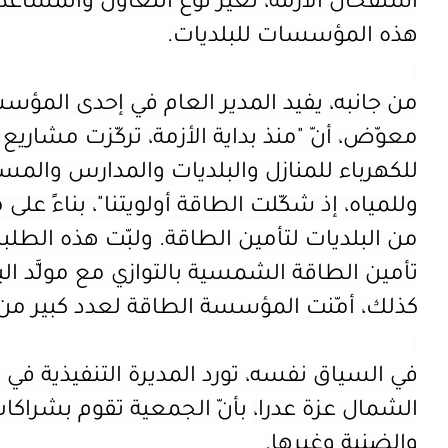
استفحال الأزمة، تغيّر نوع التعاون والمساعد
هذه
المؤسسات للبلديات.
من جانبه، يفيد
المدير العام في إحدى المؤس
معوّض
،
أنّ
"
منذ بداية الأزمة، تركّزت مشار
للكهرباء للمنازل والبلديات والمدارس وال
وللمياه، إذ شكّلت الطاقة أولويتنا"
، بناءً على 
من البلديات لتأمين الطاقة. ولبّت هذه الطلب
تأمين الطاقة الشمسية بالتوازي مع مولَّد ال
كذلك، أمّنت المؤسسة الطاقة لعدد كبير من آب
في السياق نفسه، تورد المديرة التنفيذية ف
الشمال عزة عدرا،
بأنّ الجمعية تقوم بشراكا
والضنية وغيرها.