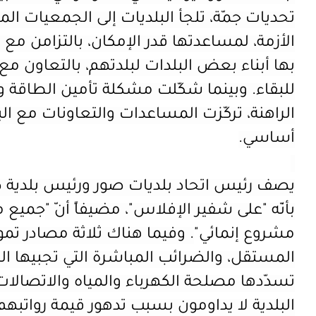
تحديات جمّة، تلجأ البلديات إلى الجمعيات ال
الأزمة، لمساعدتها قدر الإمكان، بالتزامن م
بها أبناء بعض البلدات لبلدتهم، بالتعاون مع 
للبقاء. وبينما شكّلت مشكلة تأمين الطاقة و
الراهنة، تركّزت المساعدات والتعاونات مع ا
أساسي.
يصف رئيس اتحاد بلديات صور ورئيس بلدية صو
بأنّه "
على شفير الإفلاس"، مضيفاً أنّ "
جميع مد
مشروع إنمائي"
.
وفيما هناك ثلاثة مصادر تموي
المستقل، والضرائب المباشرة التي تجبيها ال
تسدّدها مصلحة الكهرباء والمياه والاتصالات
البلدية لا يداومون بسبب تدهور قيمة رواتبهم