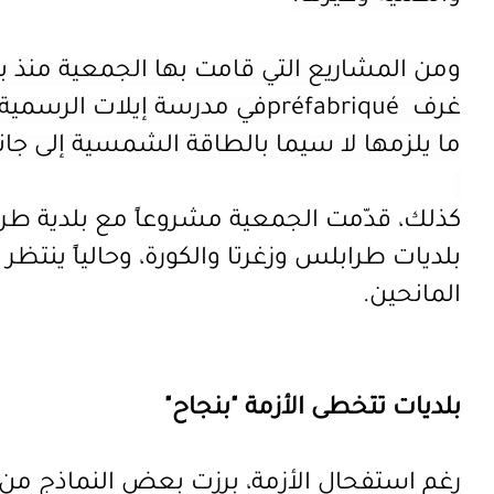
ومن المشاريع التي قامت بها الجمعية منذ بداي
غرف
préfabriqué
في مدرسة إيلات الرسمية 
ما يلزمها لا سيما بالطاقة الشمسية إلى ج
كذلك، قدّمت الجمعية مشروعاً مع بلدية طر
بلديات طرابلس وزغرتا والكورة، وحالياً
ينتظر
المانحين.
بلديات تتخطى الأزمة "بنجاح"
رغم استفحال الأزمة، برزت بعض النماذج من ال