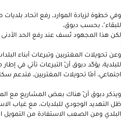
وفي خطوة لزيادة الموارد، رفع اتحاد بلديات
للبقاء"، بحسب دبوق،
لكن هذا المجهود نُسف عند رفع الحد الأدنى ل
وعن تحويلات المغتربين وتبرعات أبناء البل
للبلدية، يؤكّد دبوق أنّ التبرعات تأتي في إط
اجتماعي، أمّا تحويلات المغتربين، فتدعم سكان 
ويذكر دبوق أنّ
هناك بعض
المشاريع مع الم
ظل التهديد الوجودي للبلديات،
مع غياب الاس
البلدي
ومن الصعب الاستفادة من
التمويل ا