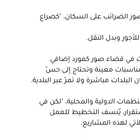
 صور الضرائب على السكان، "كصراع
لأجور وبدل النقل.
دات في قضاء صور كمورد إضافي
ار مناسبات معينة وتحتاج إلى حسّ
البلدات مباشرة ولا تمرّ عبر البلدية.
نظمات الدولية و
المحلية، "
لكن في
تقرار، يُنسف التخطيط للعمل
لآتي لهذه المشاريع.