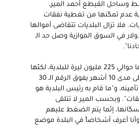
ط وساحل القيطع أحمد المير،
ة عدم تمكّنها من تغطية نفقات
ات. فلا تزال البلديات تتقاضى أموالها
الصرف الدولار في السوق الموازية وصل حد الـ
دنا".
ويعطي المير مثلاً بلدة برج العرب، التي يصلها حوالي 225 مليون ليرة للبلدية، لكنّها
تحتاج إلى 3500 دولار شهريا للمّ النفايات، وعلى مدى 10 أشهر يفوق الرقم الـ 30
مينه، و"ما قام به رئيس البلدية هو
ات".
وبحسب المير لا تتلقى
سكّانها، إنّما يتم الضغط عليهم
أنا أعرف أشخاصاً في البلدة موضع