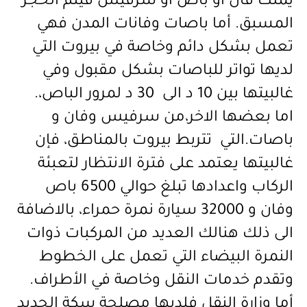
يملك فان او باص او سرفيس فيتم الحجز
المسبق. أما باصات وفانات المدن فهي
تعمل بشكل دائم وخاصة في بيروت التي
لديها تواتر للباصات بشكل مقبول وفي
غالبيتها بين 10 د الى 30 د لمرور الباص،.
اما بعضها الاخر،من سرفيس وفان و
باصات.التي تتربط بيروت بالمناطق، فإن
غالبيتها يعتمد على فترة الانتظار لتعبئة
الركاب واعدادها تبلغ حوالي 6500 باص
وفان و 32000 سيارة نمرة حمراء، بالاضافة
الى ذلك هنالك العديد من المركبات ذوات
النمرة البيضاء التي تعمل على الخطوط
وتقدم خدمات النقل وخاصة في الأطراف.
أما وزارة النقل فلديها مصلحة سكة الحديد