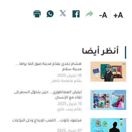
A-
A+
أنظر أيضا
هشام نجدي يقدّم مدينة صور كما يراها...
مدينة سلام
18 حزيران 2025
بقلم فاطمة خاطر
ليليان العماطوري... حين يتحوّل السفر إلى
لقاء مع الإنسان
15 حزيران 2025
بقلم زينب غازي
محمود ناتوت... اللعب للإبداع وحل النزاعات
07 حزيران 2025