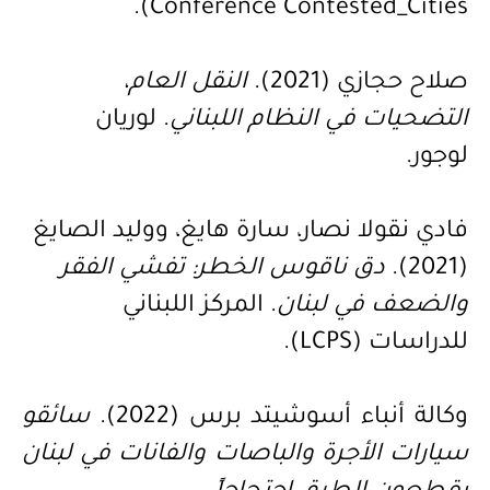
).
Conference Contested_Cities
صلاح حجازي (2021).
النقل العام،
التضحيات في النظام اللبناني
. لوريان
لوجور.
فادي نقولا نصار، سارة هايغ، ووليد الصايغ
(2021).
دق ناقوس الخطر: تفشي الفقر
والضعف في لبنان
. المركز اللبناني
للدراسات
(LCPS)
.
وكالة أنباء أسوشيتد برس (2022).
سائقو
سيارات الأجرة والباصات والفانات في لبنان