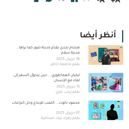
A-
A+
أنظر أيضا
هشام نجدي يقدّم مدينة صور كما يراها...
مدينة سلام
18 حزيران 2025
بقلم فاطمة خاطر
ليليان العماطوري... حين يتحوّل السفر إلى
لقاء مع الإنسان
15 حزيران 2025
بقلم زينب غازي
محمود ناتوت... اللعب للإبداع وحل النزاعات
07 حزيران 2025
بقلم زهراء عياد، صحافية