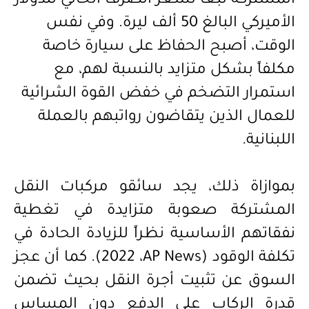
المشتركة تبعاً لسعر الصرف الحالي للدولار
الأميركي البالغ 50 ألف ليرة. وفي نفس
الوقت، أصبح الحفاظ على سيارة خاصة
مكلفاً بشكل متزايد بالنسبة لهم
،
مع
استمرار التضخم في خفض القوة الشرائية
للعمال الذين يتقاضون رواتبهم بالعملة
اللبنانية.
بموازاة ذلك، يجد سائقو مركبات النقل
المشتركة صعوبة متزايدة في تغطية
نفقاتهم الأساسية نظراً للزيادة الحادة في
تكلفة الوقود (
AP News
، 2022). كما أن عجز
السوق عن تثبيت أجرة النقل بحيث تضمن
قدرة الركاب على الدفع دون المساس