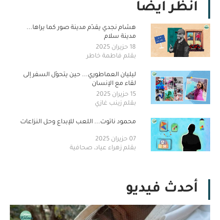
أنظر أيضا
هشام نجدي يقدّم مدينة صور كما يراها...
مدينة سلام
18 حزيران 2025
بقلم فاطمة خاطر
ليليان العماطوري... حين يتحوّل السفر إلى
لقاء مع الإنسان
15 حزيران 2025
بقلم زينب غازي
محمود ناتوت... اللعب للإبداع وحل النزاعات
07 حزيران 2025
بقلم زهراء عياد، صحافية
أحدث فيديو