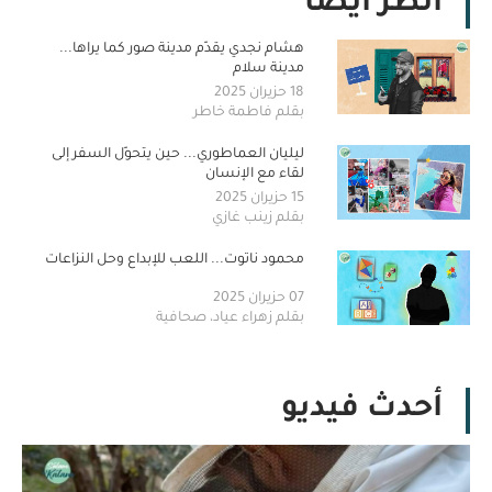
أنظر أيضا
هشام نجدي يقدّم مدينة صور كما يراها...
مدينة سلام
18 حزيران 2025
بقلم فاطمة خاطر
ليليان العماطوري... حين يتحوّل السفر إلى
لقاء مع الإنسان
15 حزيران 2025
بقلم زينب غازي
محمود ناتوت... اللعب للإبداع وحل النزاعات
07 حزيران 2025
بقلم زهراء عياد، صحافية
أحدث فيديو