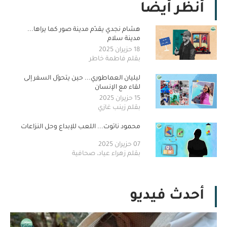
أنظر أيضا
هشام نجدي يقدّم مدينة صور كما يراها...
مدينة سلام
18 حزيران 2025
بقلم فاطمة خاطر
ليليان العماطوري... حين يتحوّل السفر إلى
لقاء مع الإنسان
15 حزيران 2025
بقلم زينب غازي
محمود ناتوت... اللعب للإبداع وحل النزاعات
07 حزيران 2025
بقلم زهراء عياد، صحافية
أحدث فيديو