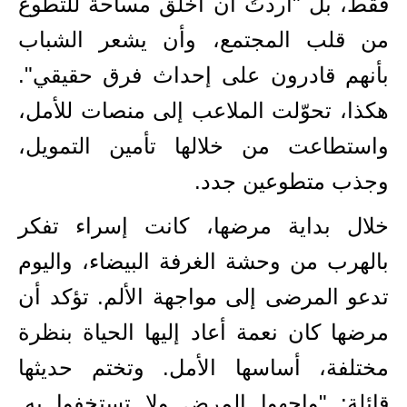
فقط، بل "أردتُ أن أخلق مساحة للتطوع
من قلب المجتمع، وأن يشعر الشباب
بأنهم قادرون على إحداث فرق حقيقي".
هكذا، تحوّلت الملاعب إلى منصات للأمل،
واستطاعت من خلالها تأمين التمويل،
وجذب متطوعين جدد
.
خلال بداية مرضها، كانت إسراء تفكر
بالهرب من وحشة الغرفة البيضاء، واليوم
تدعو المرضى إلى مواجهة الألم. تؤكد أن
مرضها كان نعمة أعاد إليها الحياة بنظرة
مختلفة، أساسها الأمل. وتختم حديثها
قائلة: "واجهوا المرض ولا تستخفوا به.