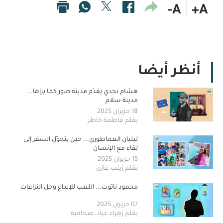
A-
A+
أنظر أيضا
هشام نجدي يقدّم مدينة صور كما يراها...
مدينة سلام
18 حزيران 2025
بقلم فاطمة خاطر
ليليان العماطوري... حين يتحوّل السفر إلى
لقاء مع الإنسان
15 حزيران 2025
بقلم زينب غازي
محمود ناتوت... اللعب للإبداع وحل النزاعات
07 حزيران 2025
بقلم زهراء عياد، صحافية