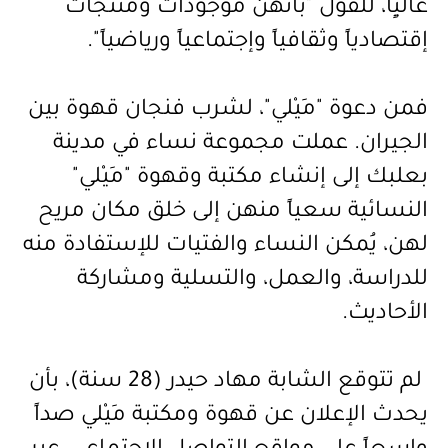
عاليٍاً، للقول "بأنهن موجودات ومنتجات
إقتصادياً وثقافياً وإجتماعياً ورياضياً".
فمن دعوة "مَيْلي"، لشرب فنجان قهوة بين
الجيران. عملت مجموعة نساء في مدينة
بعلبك إلى إنشاء مكتبة وقهوة "مَيْلي"
النسائية سعياً منهن إلى خلق مكان مريح
لهن، يُمكن النساء والفتيات للإستفادة منه
للدراسة، والعمل، والتسلية ومشاركة
الأحاديث.
لم تتوقع الشابة مهاد حيدر (28 سنة)، بأن
يحدث الإعلان عن قهوة ومكتبة مَيْلي صداً