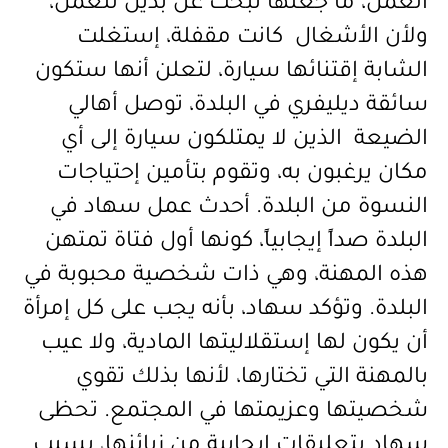
العمل، ما جعلها تبحث عن بديل للعمل،
ولأن الأشغال كانت مقفلة، إستغلت
الشابة إقتنائها سيارة، لتعلن أنها ستكون
سائقة ديليفري في البلدة، توصل أهالي
الضيعة الذين لا يمتلكون سيارة إلى أي
مكان يرغبون به، وتقوم بتأمين إحتياجات
النسوة من البلدة. أحدث عمل سهاد في
البلدة صداً إيجابياً، كونها أول فتاة تمتهن
هذه المهنة، وهي ذات شخصية محبوبة في
البلدة. وتؤكد سهاد، بأنه يجب على كل إمرأة
أن يكون لها إستقلاليتها المادية، ولا عيب
بالمهنة التي تختارها، لأنها بذلك تقوي
شخصيتها وعزيمتها في المجتمع. تحظى
سهاد بتعليقات إيجابية من زبائنها، بسبب