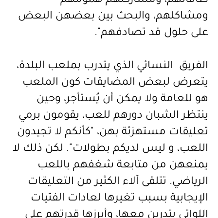
طاقاتهم، ومشاركتهم همومهم
ومشاكلهم، والبحث بين بعضهن البعض
على حلول قد تصادفهم".
الفريق النسائي الذي يتدرب بملعب البلدة،
يتعرض لبعض المضايقات كون الملعب
هو للعامة ولا يمكن أن يُستأجر، وحين
ينتظر الشبان دورهم للعب، يقومون برمي
تعليقات مستهزئة بهن، "كأنكم لا تجيدون
اللعب، و ليس لديكم بطولات". لكن ذلك لا
يمنعهن من متابعة شغفهم باللعب
الرياضي. تتلقى آلاء الكثير من التعليقات
الإيجابية بسبب تغيرها لعادات الفتيات
اللواتي يتدربن معها، وأبرزها قدرتهم على