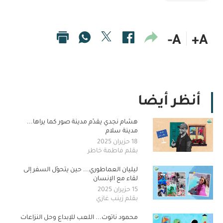
A-
A+
أنظر أيضا
هشام نجدي يقدّم مدينة صور كما يراها...
مدينة سلام
18 حزيران 2025
بقلم فاطمة خاطر
ليليان العماطوري... حين يتحوّل السفر إلى
لقاء مع الإنسان
15 حزيران 2025
بقلم زينب غازي
محمود ناتوت... اللعب للإبداع وحل النزاعات