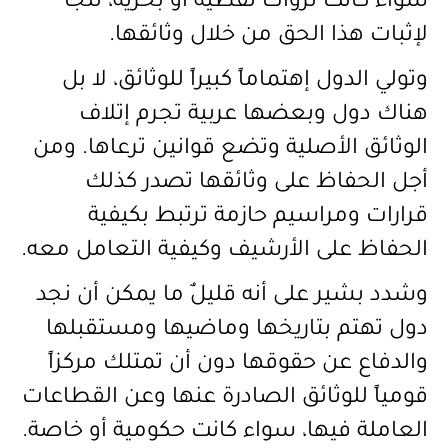
سواء كانت ثروات نفطية أو بحرية، تلجأ
لإثبات هذا الحق من خلال وثائقها
.
وتولي الدول إهتماماً كبيراً للوثائق، لا بل
هناك دول وبعضها عربية تجرم إتلاف
الوثائق الأصلية وتضع قوانين ترعاها. ومن
أجل الحفاظ على وثائقها تصدر كذلك
قرارات ومراسيم حازمة ترتبط بكيفية
الحفاظ على الأرشيف وكيفية التعامل معه
.
وشدد بشير على أنه قليلٌ ما يمكن أن نجد
دول تهتم بتاريخها وماضيها ومستقبلها
والدفاع عن حقوقها دون أن تمتلك مركزاً
قومياً للوثائق الصادرة عنها وعن القطاعات
العاملة فيها، سواء كانت حكومية أو خاصة
.