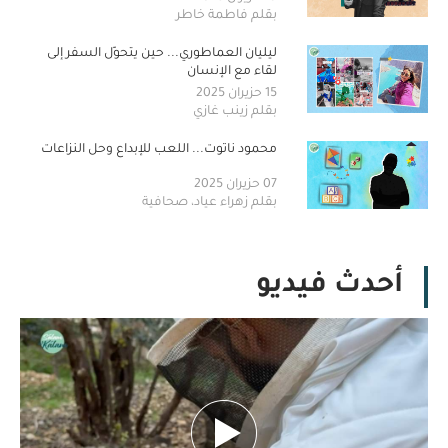
بقلم فاطمة خاطر
ليليان العماطوري... حين يتحوّل السفر إلى
لقاء مع الإنسان
15 حزيران 2025
بقلم زينب غازي
محمود ناتوت... اللعب للإبداع وحل النزاعات
07 حزيران 2025
بقلم زهراء عياد، صحافية
أحدث فيديو