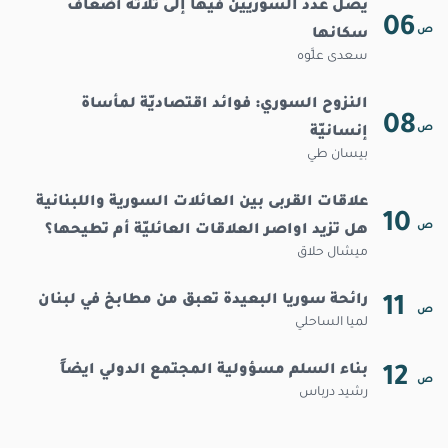
يصل عدد السوريين فيها إلى ثلاثة أضعاف
06
ص
سكانها
سعدى علَّوه
عرسال تدفع ثمناً كبيراً لاحتضان النازحين..
وما بدلت تبديلا
النزوح السوري: فوائد اقتصاديّة لمأساة
08
ص
إنسانيّة
بيسان طي
علاقات القربى بين العائلات السورية واللبنانية
10
ص
هل تزيد اواصر العلاقات العائليّة أم تطيحها؟
ميشال حلاق
رائحة سوريا البعيدة تعبق من مطابخ في لبنان
11
ص
لميا الساحلي
بناء السلم مسؤولية المجتمع الدولي ايضاً
12
ص
رشيد درباس