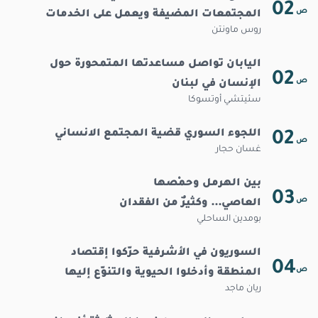
02
ص
المجتمعات المضيفة ويعمل على الخدمات
روس ماونتن
والتماسك الاجتماعي
اليابان تواصل مساعدتها المتمحورة حول
02
ص
الإنسان في لبنان
سئيتشي أوتسوكا
اللجوء السوري قضية المجتمع الانساني
02
ص
غسان حجار
بين الهرمل وحمْصها
03
ص
العاصي... وكثيرٌ من الفقدان
بومدين الساحلي
السوريون في الأشرفية حرّكوا إقتصاد
04
ص
المنطقة وأدخلوا الحيوية والتنوّع إليها
ريان ماجد