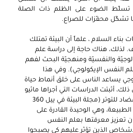
ن تسلّط الضوء على الظلم ذات الصلة
ا تشكّل محفّزات للصراع.
ت بناء السلام
، علماً أن البيئة تمتلك
اف. لذلك، هناك حاجة إلى دراسة علم
وجيّة والنفسيّة ومنهجيّة البحث لفهم
لم النفس الإيكولوجي). و
في هذا
وجي يساعد الناس على خلق أنماط حياة
لك، أثبتت الدراسات التي أجراها ماثيو
وايت وزملاؤه، أنّ قضاء الوقت في الطبيعة هو مضاد للتوتر (مجلة البيئة في ييل 360
 الطبيعة، وهي الوحيدة القادرة على
ن تعزيز معرفتها بعلم النفس
أشخاص الذين تؤثر عليهم كي يصبحوا