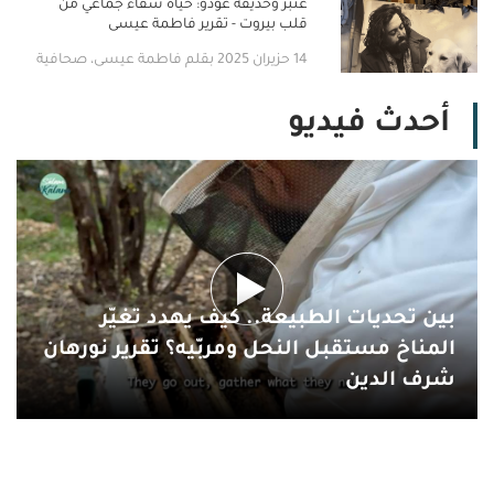
عنبر وحديقة غودو: حياة شفاء جماعي من
قلب بيروت - تقرير فاطمة عيسى
14 حزيران 2025 بقلم فاطمة عيسى، صحافية
أحدث فيديو
بين تحديات الطبيعة.. كيف يهدد تغيّر
المناخ مستقبل النحل ومربّيه؟ تقرير نورهان
شرف الدين