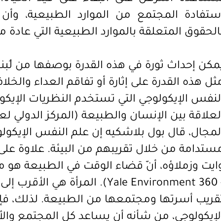
ستفادة المجتمع من الموارد الطبيعية، وأ
الحقوق المتعلقة بالموارد الطبيعية التي عادة م
مكن إحداث ثورة في هذه القدرة
بوصفها من لُبنا
ثل هذه القدرة
على إثارة أو تفاقم العداء والخل
لنفس الإيكولوجي التي تستخدم النظريات الإيكول
لعلاقة بين الإنسان والطبيعة (المركز الدولي لع
لمجال،
قال بول بلاشكيه إن علم النفس الإيكول
ستدامة من خلال تقريبهم من البيئة. علاوة على ذ
Yale Environment 360
). المرأة هي الأقرب إلى
قريب أسرتها ومجتمعها من الطبيعة. لذلك، فإ
لإيكولوجي، من شأنه أن يساعد كل المجتمع وال