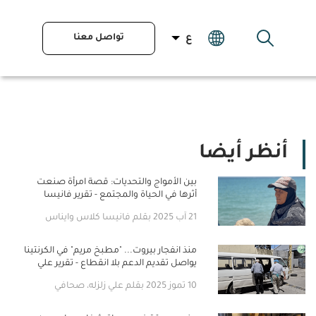
تواصل معنا
ع
أنظر أيضا
بين الأمواج والتحديات: قصة امرأة صنعت
أثرها في الحياة والمجتمع - تقرير فانيسا
كلاس و ايناس القشاط
21 آب 2025 بقلم فانيسا كلاس وايناس
القشاط
منذ انفجار بيروت... "مطبخ مريم" في الكرنتينا
يواصل تقديم الدعم بلا انقطاع - تقرير علي
زلزله
10 تموز 2025 بقلم علي زلزله، صحافي