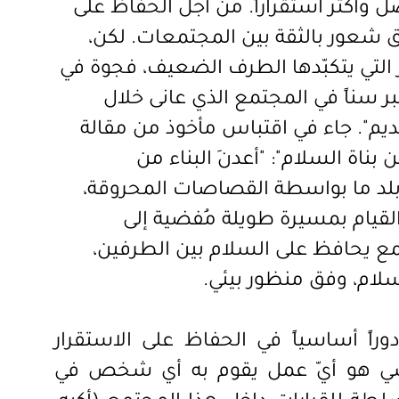
 وأكثر استقراراً. من أجل الحفاظ على
لق شعور بالثقة بين المجتمعات. لكن،
 التي يتكبّدها الطرف الضعيف، فجوة في
ر سناً في المجتمع الذي عانى خلال
يم". جاء في اقتباس مأخوذ من مقالة
ن بناة السلام":
"
أعدنَ البناء من
بلد ما بواسطة القصاصات المحروقة،
القيام بمسيرة طويلة مُفضية إلى
مع يحافظ على السلام بين الطرفين،
لسلام، وفق منظور بيئي.
راً أساسياً في الحفاظ على الاستقرار
سي هو أيّ عمل يقوم به أي شخص في