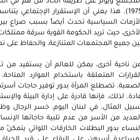
لمجتمع ويؤثر على طريقة اتخاذ مَن هم في الس
1975). هذا يعني أن الإستقرار الإجتماعي يت
لأزمات السياسية تحدث أيضاً بسبب صراع بين
لأخرى، حيث تريد الحكومة القوية سرقة ممتلكات 
ين جميع المجتمعات المتنازعة، والحفاظ على نظا
ن ناحية أخرى، يمكن للعالم أن يستفيد من تج
لقرارات المتعلقة باستخدام الموارد المتاحة، 
لصعبة. تضطلع المرأة بدور توفير حاجات أسرته
ادة. لذلك، فإنها قادرة على إدارة البيئة والإست
بيل المثال، في لبنان اليوم، خسر الرجال وظا
لعديد من الأسر من عدم تلبية حاجاتها الإنس
لنساء بدور البطلات الخارقات اللواتي يتمكنّ م
مساعدة أسرهن على البقاء على قيد الحياة.