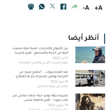
A-
A+
أنظر أيضا
بين الأمواج والتحديات: قصة امرأة صنعت
أثرها في الحياة والمجتمع - تقرير فانيسا
كلاس و ايناس القشاط
21 آب 2025
بقلم فانيسا كلاس وايناس القشاط
منذ انفجار بيروت... "مطبخ مريم" في
الكرنتينا يواصل تقديم الدعم بلا انقطاع -
تقرير علي زلزله
10 تموز 2025
بقلم علي زلزله، صحافي
عنبر وحديقة غودو: حياة شفاء جماعي من
قلب بيروت - تقرير فاطمة عيسى
14 حزيران 2025
بقلم فاطمة عيسى، صحافية