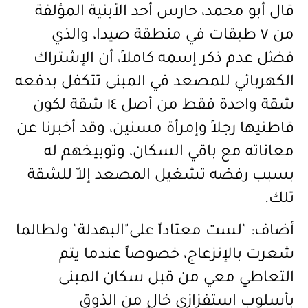
قال أبو محمد، حارس أحد الأبنية المؤلفة
من ٧ طبقات في منطقة صيدا، والذي
فضّل عدم ذكر إسمه كاملاً، أن الإشتراك
الكهربائي للمصعد في المبنى تتكفل بدفعه
شقة واحدة فقط من أصل ١٤ شقة لكون
قاطنيها رجلاً وإمرأة مسنين، وقد أخبرنا عن
معاناته مع باقي السكان، وتوبيخهم له
بسبب رفضه تشغيل المصعد إلاّ للشقة
تلك.
أضاف: "لست معتاداً على"البهدلة" ولطالما
شعرت بالإنزعاج، خصوصاً عندما يتم
التعاطي معي من قبل سكان المبنى
بأسلوب استفزازي خالٍ من الذوق