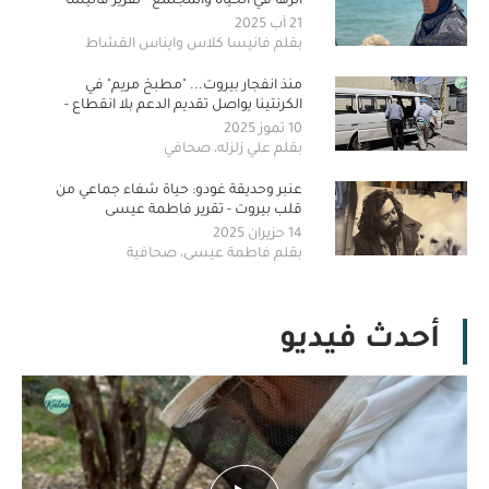
أثرها في الحياة والمجتمع - تقرير فانيسا
كلاس و ايناس القشاط
21 آب 2025
بقلم فانيسا كلاس وايناس القشاط
منذ انفجار بيروت... "مطبخ مريم" في
الكرنتينا يواصل تقديم الدعم بلا انقطاع -
تقرير علي زلزله
10 تموز 2025
بقلم علي زلزله، صحافي
عنبر وحديقة غودو: حياة شفاء جماعي من
قلب بيروت - تقرير فاطمة عيسى
14 حزيران 2025
بقلم فاطمة عيسى، صحافية
أحدث فيديو