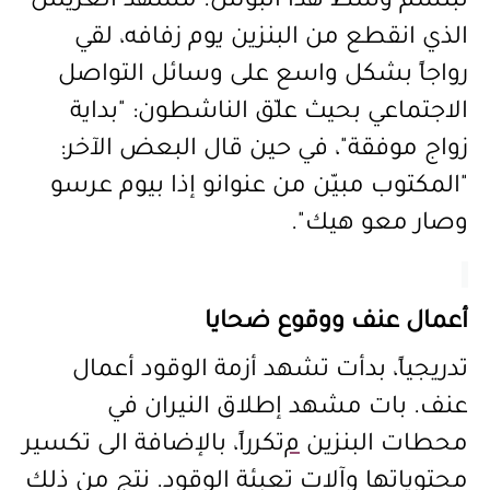
تبتسم وسط هذا البؤس. مشهد العريس
الذي انقطع من البنزين يوم زفافه، لقي
رواجاً بشكل واسع على وسائل التواصل
الاجتماعي بحيث علّق الناشطون: "بداية
زواج موفقة"، في حين قال البعض الآخر:
"المكتوب مبيّن من عنوانو إذا بيوم عرسو
وصار معو هيك".
أعمال عنف ووقوع ضحايا
تدريجياً
،
بدأت تشهد أزمة الوقود أعمال
عنف. با
ت مشهد إطلاق النيران في
محطات البنزين
م
تكرراً، بالإضافة الى تكسير
محتوياتها وآلات تعبئة الوقود. نتج من ذلك