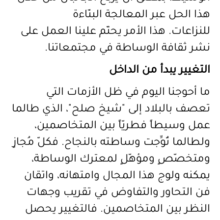
هذا الحل عبر المعالجة البنّاءة
للنزاعات.
هذا الأمر يحتّم علينا
العمل على
نشر ثقافة الوساطة في مجتمعاتنا.
التغيير يبدأ من الداخل
ما أحوجنا اليوم في ظل الأزمات التي
تعصف بالبلاد إلى
"
شيخ صلح
"
، الذي طالما
عمل وسيطاً فطريّاً بين المتخاصمين،
ولطالما تُوِّجت وساطته بالنجاح. فكلّ مُجازٍ
ومتخصّصٍ ومؤهّلٍ لمعترك الوساطة،
يمكنه ولوج هذا المجال وامتهانه، واتقان
فن التحاور والتفاوض في تقريب وجهات
النظر بين المتخاصمين. فالتغيير يحصل