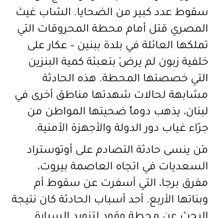
سقوط عدد كبير من الضحايا. الشاب غيث
المصري قتل أمام محطة المحروقات التي
تملكها العائلة في بلدة ببنين – عكار على
خلفية زبون لم يرضَ بتعبئة كمية البنزين
التي خصصتها المحطة. هذه الحادثة
مشابهة لحالات شهدتها مناطق أخرى في
لبنان، يذهب دوماً ضحيتها المواطن من
جرّاء غياب دور الدولة والأجهزة الأمنية.
مَن ينسى حادثة التصادم على أوتوستراد
السعديات في اتجاه العاصمة بيروت،
مفرق برجا، التي أسفرت عن سقوط أم
وبناتها الأربع. أحد أسباب الحادثة كان نتيجة
البحث عن محطة وقود لتزويد السيارة