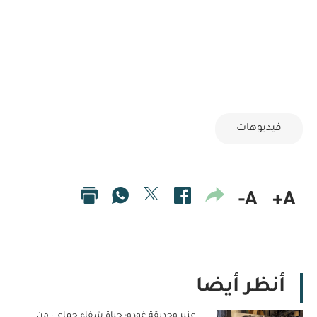
فيديوهات
A-
A+
أنظر أيضا
عنبر وحديقة غودو: حياة شفاء جماعي من