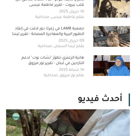
قلب بيروت - تقرير فاطمة عيسى
14 حزيران 2025
بقلم فاطمة عيسى، صحافية
جمعية LAMB في زغرتا: دور لافت في إنقاذ
الطيور البرية والمهاجرة المصابة - تقرير ليندا
السمان
09 حزيران 2025
بقلم ليندا السمان، صحافية
هانية الزعتري تطوّر "تشات بوت" لدعم
النازحين في لبنان - تقرير نور مرزوق
14 شباط 2025
بقلم نور مرزوق، صحافية
أحدث فيديو