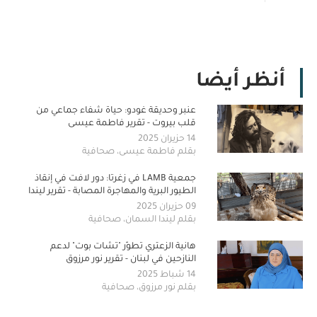
أنظر أيضا
عنبر وحديقة غودو: حياة شفاء جماعي من
قلب بيروت - تقرير فاطمة عيسى
14 حزيران 2025
بقلم فاطمة عيسى، صحافية
جمعية LAMB في زغرتا: دور لافت في إنقاذ
الطيور البرية والمهاجرة المصابة - تقرير ليندا
السمان
09 حزيران 2025
بقلم ليندا السمان، صحافية
هانية الزعتري تطوّر "تشات بوت" لدعم
النازحين في لبنان - تقرير نور مرزوق
14 شباط 2025
بقلم نور مرزوق، صحافية