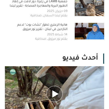
جمعية LAMB في زغرتا: دور لافت في إنقاذ
الطيور البرية والمهاجرة المصابة - تقرير ليندا
السمان
09 حزيران 2025
بقلم ليندا السمان، صحافية
هانية الزعتري تطوّر "تشات بوت" لدعم
النازحين في لبنان - تقرير نور مرزوق
14 شباط 2025
بقلم نور مرزوق، صحافية
أحدث فيديو