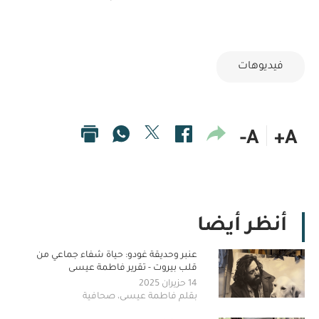
فيديوهات
A-
A+
أنظر أيضا
عنبر وحديقة غودو: حياة شفاء جماعي من
قلب بيروت - تقرير فاطمة عيسى
14 حزيران 2025
بقلم فاطمة عيسى، صحافية