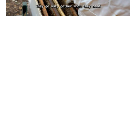
بين تحديات الطبيعة.. كيف يهدد تغيّر المناخ
مستقبل النحل ومربّيه؟ تقرير نورهان شرف
الدين
كانون الأول 29, 2025
بقلم نورهان شرف الدين، صحافية