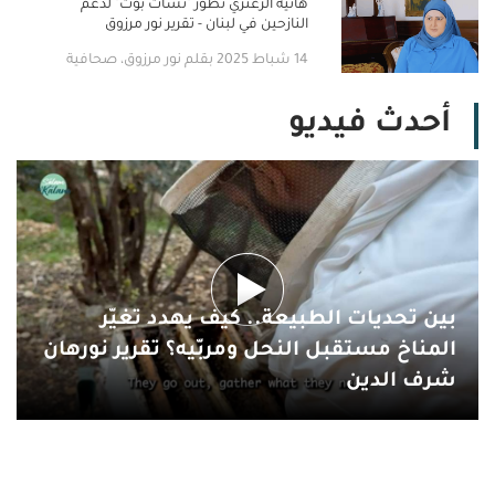
هانية الزعتري تطوّر "تشات بوت" لدعم
النازحين في لبنان - تقرير نور مرزوق
14 شباط 2025 بقلم نور مرزوق، صحافية
أحدث فيديو
بين تحديات الطبيعة.. كيف يهدد تغيّر
المناخ مستقبل النحل ومربّيه؟ تقرير نورهان
شرف الدين