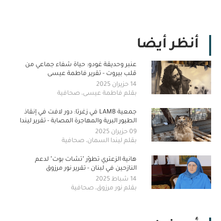
أنظر أيضا
عنبر وحديقة غودو: حياة شفاء جماعي من
قلب بيروت - تقرير فاطمة عيسى
14 حزيران 2025
بقلم فاطمة عيسى، صحافية
جمعية LAMB في زغرتا: دور لافت في إنقاذ
الطيور البرية والمهاجرة المصابة - تقرير ليندا
السمان
09 حزيران 2025
بقلم ليندا السمان، صحافية
هانية الزعتري تطوّر "تشات بوت" لدعم
النازحين في لبنان - تقرير نور مرزوق
14 شباط 2025
بقلم نور مرزوق، صحافية