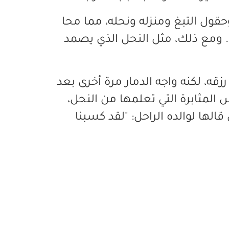
 شجرة أفوكادو وحقول التبغ ومنزله ونحله، مما محا
به من سنوات عمل امتدت لـ35 عامًا. ومع ذلك، مثل النحل الذي يصمد
ء في عام 2006، أعاد بناء رزقه، لكنه واجه الدمار مرة أخرى بعد
المثابرة التي تعلمها من النحل،
الها لوالده الراحل: "لقد كسبنا