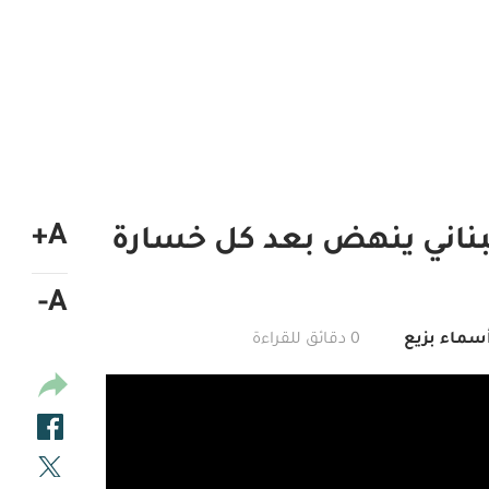
A+
بناني ينهض بعد كل خسارة
A-
أسماء بزيع
0 دقائق للقراءة