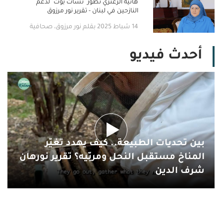
هانية الزعتري تطوّر "تشات بوت" لدعم
النازحين في لبنان - تقرير نور مرزوق
14 شباط 2025 بقلم نور مرزوق، صحافية
أحدث فيديو
بين تحديات الطبيعة.. كيف يهدد تغيّر
المناخ مستقبل النحل ومربّيه؟ تقرير نورهان
شرف الدين