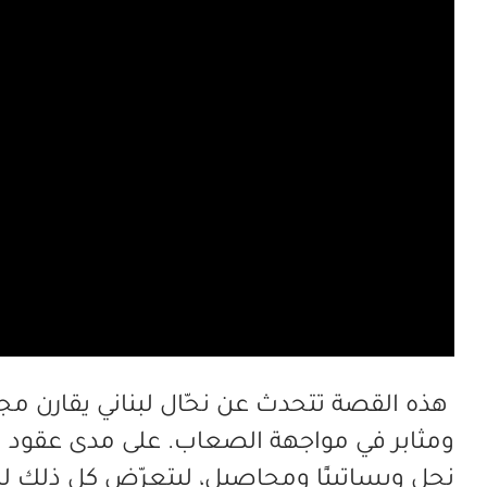
هذه القصة تتحدث عن نحّال لبناني يقارن مجت
ومثابر في مواجهة الصعاب. على مدى عقود من
نحل وبساتينًا ومحاصيل، ليتعرّض كل ذلك ل