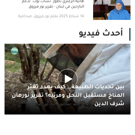
هانية الزعتري تطوّر "تشات بوت" لدعم
النازحين في لبنان - تقرير نور مرزوق
14 شباط 2025 بقلم نور مرزوق، صحافية
أحدث فيديو
بين تحديات الطبيعة.. كيف يهدد تغيّر
المناخ مستقبل النحل ومربّيه؟ تقرير نورهان
شرف الدين