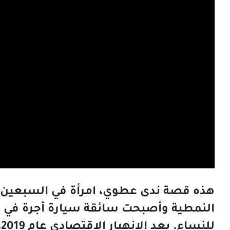
هذه قصة ندى عطوي، امرأة في السبعين
النمطية وأصبحت سائقة سيارة أجرة في لبن
ل