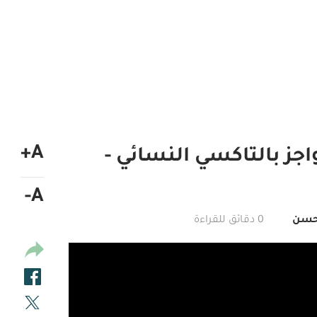
A+
ز بالتاكسي النسائي -
A-
 حسن
0 دقائق للقراءة