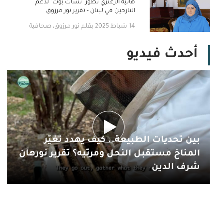
هانية الزعتري تطوّر "تشات بوت" لدعم
النازحين في لبنان - تقرير نور مرزوق
14 شباط 2025 بقلم نور مرزوق، صحافية
أحدث فيديو
بين تحديات الطبيعة.. كيف يهدد تغيّر
المناخ مستقبل النحل ومربّيه؟ تقرير نورهان
شرف الدين