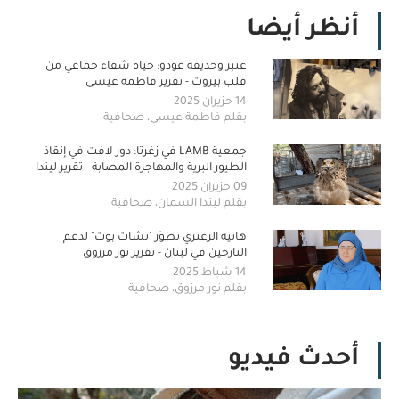
أنظر أيضا
عنبر وحديقة غودو: حياة شفاء جماعي من
قلب بيروت - تقرير فاطمة عيسى
14 حزيران 2025
بقلم فاطمة عيسى، صحافية
جمعية LAMB في زغرتا: دور لافت في إنقاذ
الطيور البرية والمهاجرة المصابة - تقرير ليندا
السمان
09 حزيران 2025
بقلم ليندا السمان، صحافية
هانية الزعتري تطوّر "تشات بوت" لدعم
النازحين في لبنان - تقرير نور مرزوق
14 شباط 2025
بقلم نور مرزوق، صحافية
أحدث فيديو