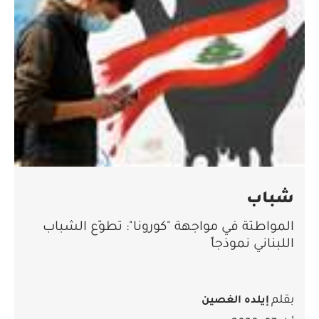
شباب
المواطنَة في مواجهة "كورونا": تطوّع الشباب
اللبناني نموذجاً
بقلم
إيلده الغصين