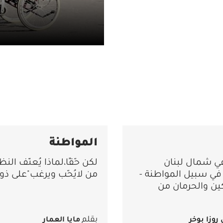
المواطنة
ي شمال لبنان
لكن حّقًا،لماذا يُعنّف النظ
في سبيل المواطنة -
من لايُحّب ويرغب"على ذو
ين والحرمان من
بقلم
 روزا بوخر
مايا العمار