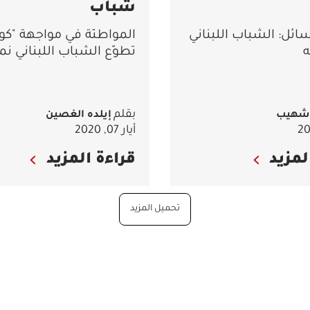
شباب
سائل: الشباب اللبناني
المواطنَة في مواجهة "كورو
ه
تطوّع الشباب اللبناني نمو
بقلم
 شهيب
إيلده الغصين
أيار 07, 2020
لمزيد
قراءة المزيد
تحميل المزيد