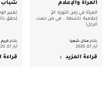
المرأة والإعلام
شباب
المرأة في زمن الثورة: أمّ،
تغيير الو
إعلامية، ناشطة... هي من حمت
يُحقق ذات
الرجل!
بقلم
بقلم
منال شعيا
كريم
أيار 07, 2020
أيار 07, 2020
قراءة المزيد
قراءة ا