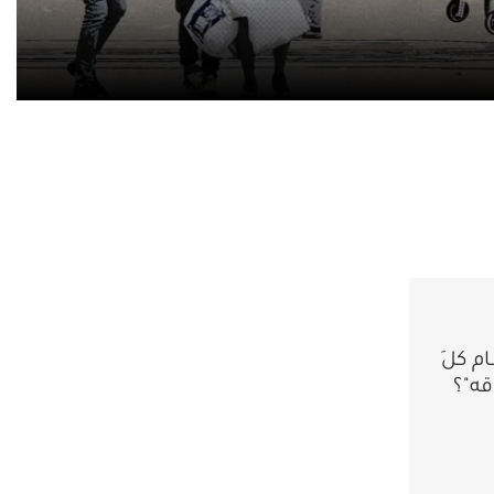
ام كلَ
قه"؟