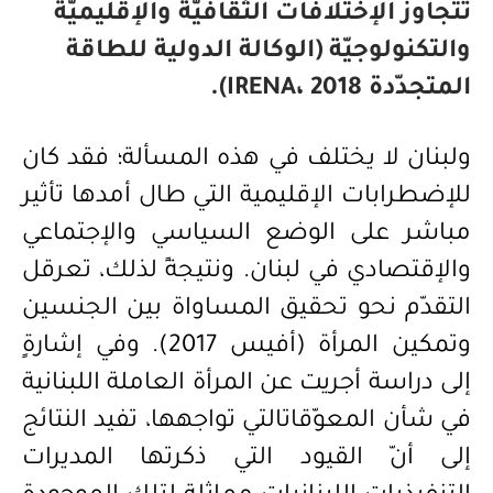
تتجاوز الإختلافات الثقافيّة والإقليميّة
والتكنولوجيّة (الوكالة الدولية للطاقة
المتجدّدة IRENA، 2018).
ولبنان لا يختلف في هذه المسألة؛ فقد كان
للإضطرابات الإقليمية التي طال أمدها تأثير
مباشر على الوضع السياسي والإجتماعي
والإقتصادي في لبنان. ونتيجةً لذلك، تعرقل
التقدّم نحو تحقيق المساواة بين الجنسين
وتمكين المرأة (أفيس 2017). وفي إشارةٍ
إلى دراسة أجريت عن المرأة العاملة اللبنانية
في شأن ال
معوّقات
التي تواجهها، تفيد النتائج
إلى أنّ القيود التي ذكرتها المديرات