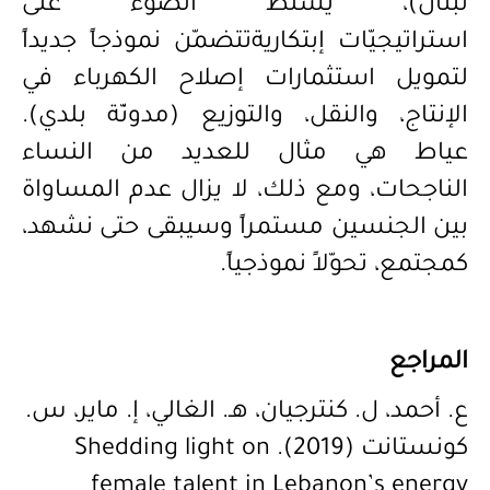
لبنان)، يسلّط الضوء على
استراتيجيّات
إبتكارية
تتضم
ن نموذجاً جديداً
لتمويل استثمارات إصلاح الكهرباء في
الإنتاج، والنقل، والتوزيع (مدونّة بلدي).
عياط هي مثال للعديد من النساء
الناجحات، ومع ذلك، لا يزال عدم المساواة
بين الجنسين مستمراً وسيبقى حتى نشهد،
كمجتمع، تحوّلاً نموذجياً.
المراجع
ع. أحمد، ل. كنترجيان، هـ. الغالي، إ. ماير، س.
كونستانت (2019). Shedding light on
female talent in Lebanon’s energy