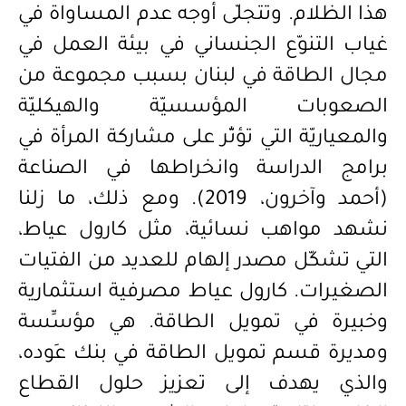
هذا الظلام. وتتجلّى أوجه عدم المساواة في
غياب التنوّع ال
جنساني
في بيئة العمل في
مجال الطاقة في لبنان بسبب مجموعة من
الصعوبات المؤسسيّة والهيكليّة
والمعياريّة التي تؤثّر على مشاركة المرأة في
برامج الدراسة و
انخراطها
في الصناعة
(أحمد وآخرون، 2019). ومع ذلك، ما زلنا
نشهد مواهب نسائية، مثل كارول عياط،
التي تشكّل مصدر إلهام للعديد من الفتيات
الصغيرات. كارول عياط مصرفية استثمارية
وخبيرة في تمويل الطاقة. هي مؤسِّسة
ومديرة قسم تمويل الطاقة في بنك عَوده،
والذي يهدف إلى تعزيز حلول القطاع