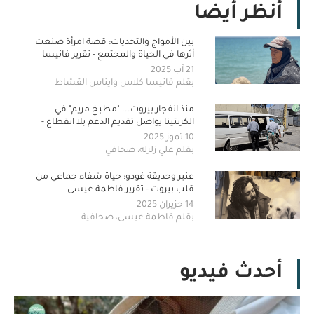
أنظر أيضا
بين الأمواج والتحديات: قصة امرأة صنعت
أثرها في الحياة والمجتمع - تقرير فانيسا
كلاس و ايناس القشاط
21 آب 2025
بقلم فانيسا كلاس وايناس القشاط
منذ انفجار بيروت... "مطبخ مريم" في
الكرنتينا يواصل تقديم الدعم بلا انقطاع -
تقرير علي زلزله
10 تموز 2025
بقلم علي زلزله، صحافي
عنبر وحديقة غودو: حياة شفاء جماعي من
قلب بيروت - تقرير فاطمة عيسى
14 حزيران 2025
بقلم فاطمة عيسى، صحافية
أحدث فيديو