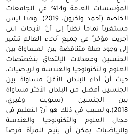
المؤسسات العامة و14% في الجامعات
الخاصة (أحمد وآخرون، 2019). وهذا ليس
مستغرباً تماماً نظراً إلى أنّ الأبحاث التي
أجريت مؤخراً في جميع أنحاء العالم تشير
إلى وجود صلة متناقضة بين المساواة بين
الجنسين ومعدلات الإلتحاق بتخصّصات
العلوم والتكنولوجيا والهندسة والرياضيات،
حيث أنّ أداء البلدان الأقلّ مساواة بين
الجنسين أفضل من البلدان الأكثر مساواة
بين الجنسين (ستويت و
غ
يري،
2018).والسبب في ذلك هو أن
التعليم في
مجال العلوم والتكنولوجيا والهندسة
والرياضيات يمكن أن يتيح للمرأة فرصاً