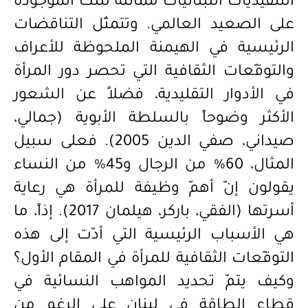
التنفيذيات اللبنانيات مماثلة لتلك الموجودة
على الصعيد العالمي. و
تتمثّل
التناقضات
الرئيسية في الهيمنة الملحوظة للأعراف
والتوقّعات الثقافية التي تحصر دور المرأة
في الأدوار التقليدية، فضلاً عن الشعور
الأ
كثر وضوحاً
بالسلطة الأبوية (جمالي،
صيداني، صفي الدين 2005). فعلى سبيل
المثال، 60% من الرجال و45% من النساء
يقولون إنّ أهمّ وظيفة للمرأة هي رعاية
أسرتها (الفقي، باركر، هيلمان 2017). إذاً، ما
هي الأسباب الرئيسية التي أدّت إلى هذه
التوقّعات الثقافية للمرأة في المقام الأول؟
وكيف يتمّ تحديد المواهب النسائية في
قطاع الطاقة في لبنان على الرغم من