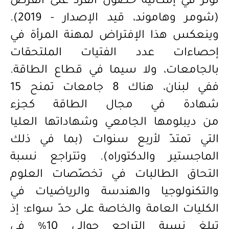
تؤثّر في إمكانية حصول الفرد على الفرص
(شومر و
هامون
د،
قيد الإصدار
- 2019).
وينعكس هذا الإفتراض لمهنة المرأة في
إحصاءات عدد الفتيات الملتحقات
بالجامعات، ولا سيما في قطاع الطاقة.
ففي لبنان، هناك 8 جامعات تمنح 15
شهادة في مجال الطاقة كجزء
من
ديبلومها
الجامعي وشهاداتها العليا
التي تمتدّ لأربع سنوات (بما في ذلك
الماجستير والدكتوراه). وتتراجع نسبة
التحاق الطالبات في تخصّصات العلوم
والتكنولوجيا والهندسة والرياضيات في
الكليات العامة والخاصة على حدّ سواء؛ إذ
تبلغ نسبة التراجع حوالى 10% في