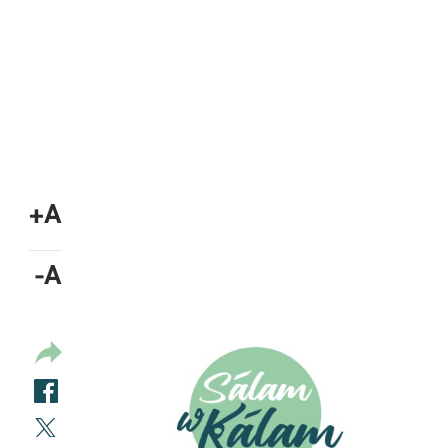
A+
A-