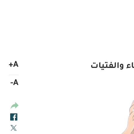
A+
اء والفتيات
A-