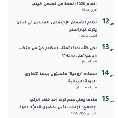
العام 2020:￼￼￼￼￼￼ لمحة عن قصص الرعب
فرح سلكا
12
نظام الضمان الإجتماعي المتباين في لبنان
ص
يترك كبارالسّن
اميلي لويس
13
لكن حّقًا،لماذا يُعنّف النظام كلَ من لايُحّب
ص
ويرغب"على ذوقه"؟
مايا العمار
14
سجناء "رومية" منسيّون بينما تتهاوى
ص
الدولة اللبنانية
ميريام سويدان
15
عندما يعني عدم ترك أحد خلف الركب
ص
"إصلاح" أولئك￼￼￼￼￼￼ الذين يمضون قدم ًا: دعوة
غرايس خوام باحثة
إلى عمل جماعي لمحاربة التمييز ض ّد ذوي