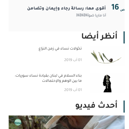
الإعاقة
16
أقوى معا: رسالة رجاء وإيمان وتضامن
ص
آنا ماريا ضو￼￼￼
أنظر أيضا
تحّولات نساء في زمن النزاع
01 آب 2019
بناء السلام في لبنان بقيادة نساء سوريات:
ما بين الوهم والإحتمالات
01 آب 2019
أحدث فيديو