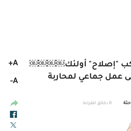
A+
لركب "إصلاح" أولئك￼￼￼￼
ى عمل جماعي لمحاربة
A-
حثة
0 دقائق للقراءة