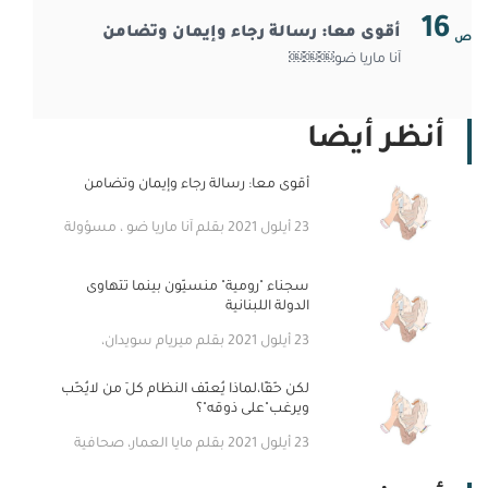
الإعاقة
16
أقوى معا: رسالة رجاء وإيمان وتضامن
ص
آنا ماريا ضو￼￼￼
أنظر أيضا
أقوى معا: رسالة رجاء وإيمان وتضامن
23 أيلول 2021 بقلم آنا ماريا ضو￼￼￼ ، مسؤولة
قسم الأبحاث والتعليم الافتراضي في
معهد المواطنة وإدارة التنوع - مؤسسة
أديان
سجناء "رومية" منسيّون بينما تتهاوى
الدولة اللبنانية
23 أيلول 2021 بقلم ميريام سويدان،
صحافية
لكن حّقًا،لماذا يُعنّف النظام كلَ من لايُحّب
ويرغب"على ذوقه"؟
23 أيلول 2021 بقلم مايا العمار، صحافية