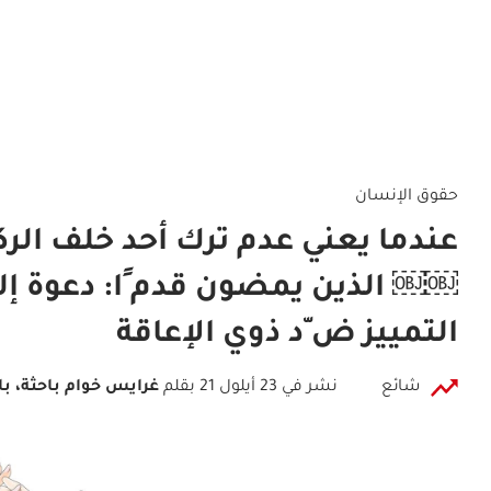
حقوق الإنسان
عندما يعني عدم ترك أحد خلف ا
￼￼ الذين يمضون قدم ًا: دعوة إل
التمييز ض ّد ذوي الإعاقة
شائع
نشر في 23 أيلول 21
بقلم
غرايس خوام باحثة، با