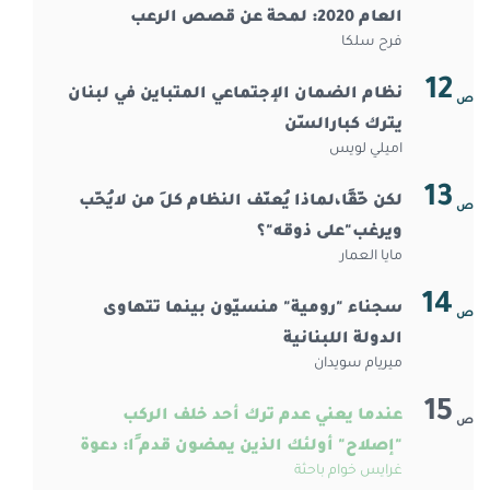
العام 2020:￼￼￼￼￼￼ لمحة عن قصص الرعب
فرح سلكا
12
نظام الضمان الإجتماعي المتباين في لبنان
ص
يترك كبارالسّن
اميلي لويس
13
لكن حّقًا،لماذا يُعنّف النظام كلَ من لايُحّب
ص
ويرغب"على ذوقه"؟
مايا العمار
14
سجناء "رومية" منسيّون بينما تتهاوى
ص
الدولة اللبنانية
ميريام سويدان
15
عندما يعني عدم ترك أحد خلف الركب
ص
"إصلاح" أولئك￼￼￼￼￼￼ الذين يمضون قدم ًا: دعوة
غرايس خوام باحثة
إلى عمل جماعي لمحاربة التمييز ض ّد ذوي