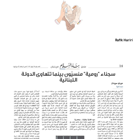
28
إلتزامنا... عدم تخلّف أحد في الوراء
ص
28
الأطفال فوق الإعتبارات السياسيّة
ص
Rafik Hariri
نديم اللادقي
02
إيصال الأصوات وجعلها مُجزية
ص
ساشا ستادتلر
02
الصدقة الجيدة...
ص
غابي نصر
02
العاملات في الخدمة المنزلية أخواتنا
ص
غسان حجار
ص
لبنان: حماية لاجئي المستقبل من خلال
03
النظر إلى الماضي
مايا جانمي