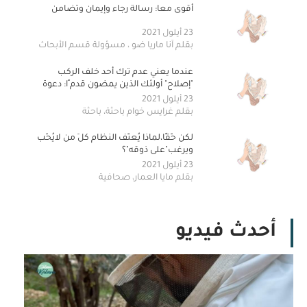
أقوى معا: رسالة رجاء وإيمان وتضامن
23 أيلول 2021
بقلم آنا ماريا ضو￼￼￼ ، مسؤولة قسم الأبحاث
والتعليم الافتراضي في معهد المواطنة
وإدارة التنوع - مؤسسة أديان
عندما يعني عدم ترك أحد خلف الركب
"إصلاح" أولئك￼￼￼￼￼￼ الذين يمضون قدم ًا: دعوة
إلى عمل جماعي لمحاربة التمييز ض ّد ذوي
23 أيلول 2021
الإعاقة
بقلم غرايس خوام باحثة، باحثة
لكن حّقًا،لماذا يُعنّف النظام كلَ من لايُحّب
ويرغب"على ذوقه"؟
23 أيلول 2021
بقلم مايا العمار، صحافية
أحدث فيديو