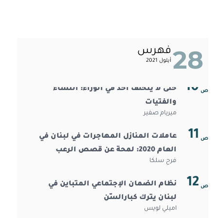
08
خوف
نيسان أحمدو
ص
حيازة المساحات: كيف تحيي المجتمعات
09
28
فهرس
المه ّمشة في بيروت مشاعر الوطن
أيلول 2021
لين كسيبي
10
حتى لا يتخلف أحد في الوراء: النساء
ص
والفتيات
ميريام صفير
11
عاملات المنازل المهاجرات في لبنان في
ص
العام 2020:￼￼￼￼￼￼ لمحة عن قصص الرعب
فرح سلكا
12
نظام الضمان الإجتماعي المتباين في
ص
لبنان يترك كبارالسّن
اميلي لويس