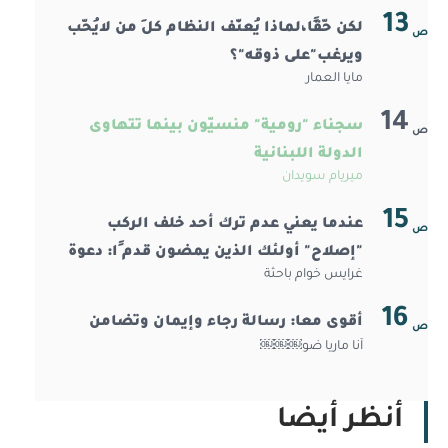
13
لكن حّقًا،لماذا يُعنّف النظام كلَ من لايُحّب
ص
ويرغب"على ذوقه"؟
مايا العمار
14
سجناء "رومية" منسيّون بينما تتهاوى
ص
الدولة اللبنانية
ميريام سويدان
15
عندما يعني عدم ترك أحد خلف الركب
ص
"إصلاح" أولئك￼￼￼￼￼￼ الذين يمضون قدم ًا: دعوة
غرايس خوام باحثة
إلى عمل جماعي لمحاربة التمييز ض ّد ذوي
الإعاقة
16
أقوى معا: رسالة رجاء وإيمان وتضامن
ص
آنا ماريا ضو￼￼￼
أنظر أيضا