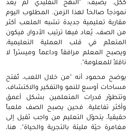
ككل. يضيف: "النهج التقليدي لم يعد
نموذجاً صالحاً لهذا الزمن. المطلوب اليوم
مقاربة تعليمية جديدة تشبه الملعب أكثر
من الصف، يُعاد فيها ترتيب الأدوار، فيكون
المتعلّم في قلب العملية التعليمية،
ويصبح المعلم مرافقاً وداعماً وميسّراً لا
ناقلاً للمعلومة".
يوضح محمود أنه "
من خلال اللعب، تُفتح
مساحات أوسع للنمو والتفكير والاكتشاف،
وتتطوّر قدرات المتعلمين بشكل أعمق
وأكثر تفاعلية. فحين يصبح الصف ملعباً
حقيقياً، يتحوّل التعليم من واجب ثقيل إلى
مغامرة حيّة مليئة بالتجربة والحياة".
هنا،