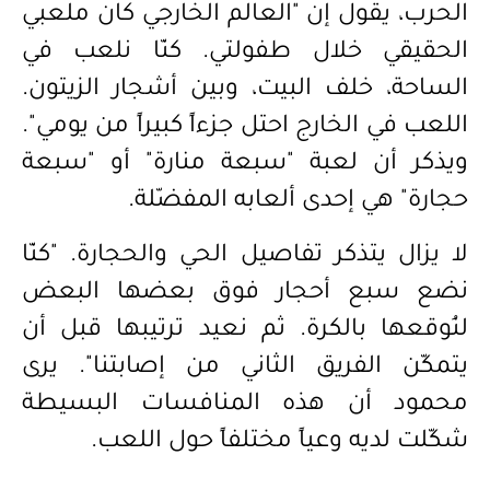
الحرب، يقول إن "العالم الخارجي كان ملعبي
الحقيقي خلال طفولتي. كنّا نلعب في
الساحة، خلف البيت، وبين أشجار الزيتون.
اللعب في الخارج احتل جزءاً كبيراً من يومي".
ويذكر أن لعبة "سبعة منارة" أو
"
سبعة
حجارة" هي إحدى ألعابه المفضّلة.
لا ي
زال يتذكر تفاصيل الحي والحجارة. "كنّا
نضع سبع أحجار فوق بعضها البعض
لنُوقعها بالكرة. ثم نعيد ترتيبها قبل أن
يتمكّن الفريق الثاني من إصابتنا". يرى
محمود أن هذه المنافسات البسيطة
شكّلت لديه وعياً مختلفاً حول اللعب.