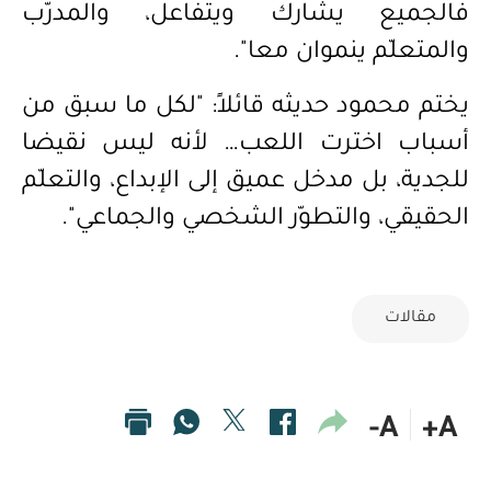
فالجميع يشارك ويتفاعل، والمدرّب
والمتعلّم ينموان معا".
يختم محمود حديثه قائلاً: "لكل ما سبق من
أسباب اخترت اللعب… لأنه ليس نقيضا
للجدية، بل مدخل عميق إلى الإبداع، والتعلّم
الحقيقي، والتطوّر الشخصي والجماعي".
مقالات
A-
A+