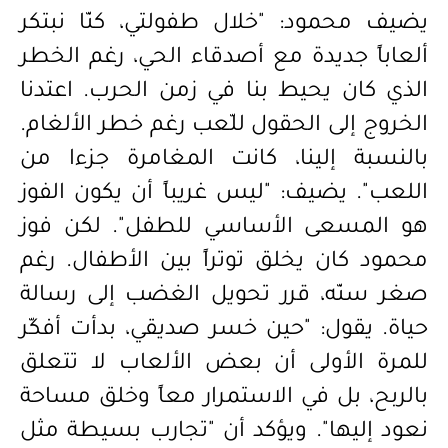
يضيف محمود: "خلال
طفولتي، كنّا نبتكر
ألعاباً جديدة مع أصدقاء الحي، رغم الخطر
الذي كان يحيط بنا في زمن الحرب. اعتدنا
الخروج إلى الحقول للّعب رغم خطر الألغام.
بالنسبة إلينا، كانت المغامرة جزءا من
اللعب". يضيف: "ليس غريباً أن يكون الفوز
هو المسعى الأساسي للطفل". لكن فوز
محمود كان يخلق توتراً بين الأطفال. رغم
صغر سنّه، قرر تحويل الغضب إلى رسالة
حياة. يقول: "حين خسر صديقي، بدأت أفكّر
للمرة الأولى أن بعض الألعاب لا تتعلق
بالربح، بل في الاستمرار معاً وخلق مساحة
نعود إليها". ويؤكد أن "تجارب بسيطة مثل