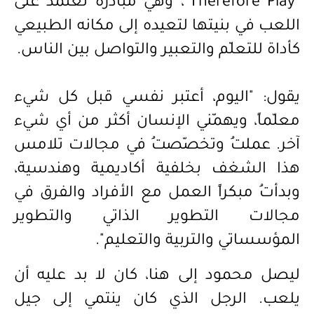
"
Therefore Play
"،
وهي مبادرة تعتمد على
اللعب في بنيتها لتعيده إلى مكانه الطبيعي
كأداة للتعلّم والتعبير والتواصل بين الناس.
يقول: "اليوم، أعتبر نفسي قبل كل شيء
معلّماً، ويهمّني الإنسان أكثر من أي شيء
آخر. عملتُ وتخصّصتُ في مجالات تلامس
هذا الشغف بخلفية أكاديمية وهندسية،
وبدأتُ مبكراً العمل مع الأفراد والفرق في
مجالات التطوير الذاتي والتطوير
المؤسساتي والتربية والتعليم".
ليصل محمود إلى هنا، كان لا بد عليه أن
يلعب. الرجل الذي كان ي
نتمي إلى جيل