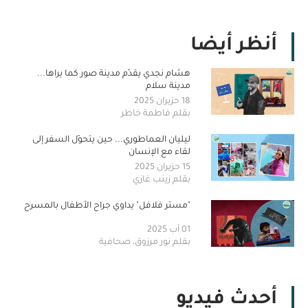
أنظر أيضا
هشام نجدي يقدّم مدينة صور كما يراها...
مدينة سلام
18 حزيران 2025
بقلم فاطمة خاطر
ليليان العماطوري... حين يتحوّل السفر إلى
لقاء مع الإنسان
15 حزيران 2025
بقلم زينب غازي
"مستر فلافل" يداوي جراح الأطفال بالمسرح
01 آب 2025
بقلم نور مرزوق، صحافية
أحدث فيديو