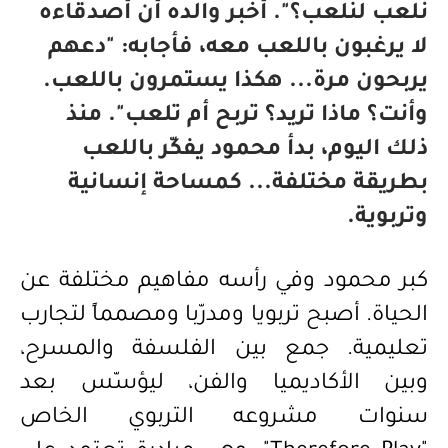
نلعب لنلعب؟". أخبر والده أن أصدقاءه
لا يرغبون باللعب معه، فأجابه: "دعهم
يربحون مرة... هكذا يستمرون باللعب.
وأنت؟ ماذا تريد؟ تربح أم تلعب". منذ
ذلك اليوم، بدأ محمود يفكّر باللعب
بطريقة مختلفة... كمساحة إنسانية
وتربوية.
كبر محمود وفي رأسه مفاهيم مختلفة عن
الحياة. أصبح تربويا ومدرّبا ومصمماً لتجارب
تعليمية. جمع بين الفلسفة والمسرح،
وبين الأكاديميا والفن، ليؤسّس بعد
سنوات مشروعه التربوي الخاص