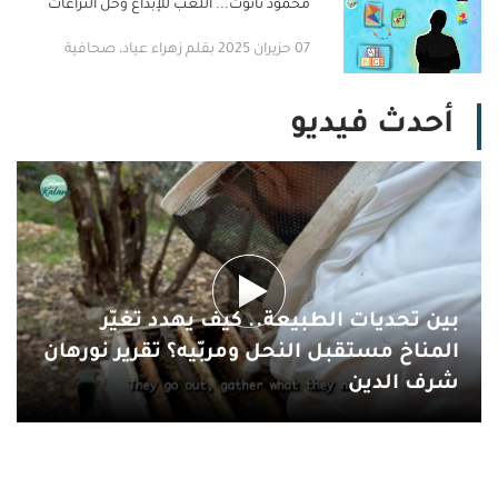
محمود ناتوت... اللعب للإبداع وحل النزاعات
07 حزيران 2025 بقلم زهراء عياد، صحافية
أحدث فيديو
بين تحديات الطبيعة.. كيف يهدد تغيّر
المناخ مستقبل النحل ومربّيه؟ تقرير نورهان
شرف الدين