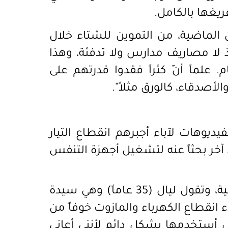
ريغها بالكامل.
الماضية، من التموين للشتاء خلال
لا مصاريف مدارس ولا تدفئة، وهذا
علماً أنّ كثراً فقدوا قدرتهم على
لأصدقاء، كالورق مثلاً".
يديوهات لآباء أجبرهم انقطاع التيار
 آخر بحثاً عنه لتشغيل أجهزة التنفس
تكررت هذه المأساة كثيراً خلال الفترة الماضية، وتقول ليال (35 عاماً) وهي سيدة
ناء انقطاع الكهرباء والمازوت خوفاً من
 أستخدمها بشكل دائم لأنني أعاني