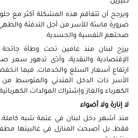
كثيرين.
ويرجح أن تتفاقم هذه المشكلة أكثر مع ح
ضرورة ماسّة للأسر من أجل التدفئة والط
صحتهم النفسية والجسدية.
يرزح لبنان منذ عامين تحت وطأة جائحة كو
الإقتصادية والنقدية، وأدّى تدهور سعر صرف ا
ارتفاع أسعار السلع والخدمات، فيما انخفضت
الأسر ذات الدخل المتدني والمتوسط من دف
الكهرباء والغاز وإشتراك المولدات الكهربائ
لا إنارة ولا أضواء
منذ أشهر دخل لبنان في عتمة شبه كاملة، فل
فقط، بل أصبحت المنازل في غالبيتها مطفأة