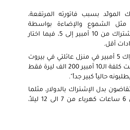
المولّد بسبب فاتورته المرتفعة،
ة مثل الشموع والإضاءة بواسطة
البطاريات، وهناك من اضطر إلى خفض الإشتراك من 10 أمبير إلى 5، فيما اختار
دات أقل.
تقول لينا صالح (35 عاماً): "بلغت كلفة إشتراك 5 أمبير في منزل عائلتي في بيروت
بين مليون ومليون و100 ألف شهرياً، فيما كانت كلفة الـ10 أمبير 200 الف ليرة فقط
ونه حالياً كبير جداً".
ضون بدل الإشتراك بالدولار، مثلما
يحصل في منزلها الكائن في عرمون، مقابل 6 ساعات كهرباء من 7 الى 12 ليلاً،