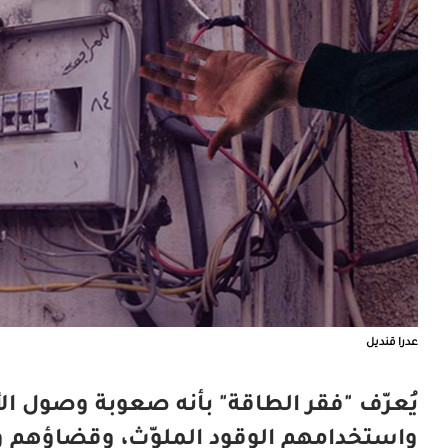
عدرا قنديل
يُعرّف "فقر الطاقة" بأنه صعوبة وصول الأ
واستخدامهم الوقود الملوّث، وقضاؤهم وقتا