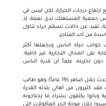
ع ارتفاع درجات الحرارة، لكن ليس في
رئيس جمعية المستهلك ندى نعمة، إذ
، تفيد عن حالات تسمّم جراء تناول
سدة من أحد المتاجر.
 جوانب حياة الناس ويجعلها أكثر
 على المحال التجارية غير كافية.
ون تخزينه، علماً أن قدرة الناس
في الشمال، الحال ليست أفضل بكثير، إذ يتحدث جلال ضاهر (19 عاماً) وهو طالب
قد كثيرون من أهالي بلدته القدرة
ية وباتوا يكتفون بشراء ما يحتاجونه
 خسروا خلال موجة الحر المأكولات التي