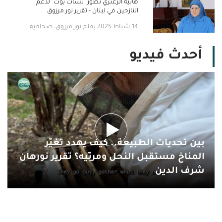
هانية الزعتري تطوّر "تشات بوت" لدعم
النازحين في لبنان - تقرير نور مرزوق
14 شباط 2025 بقلم نور مرزوق، صحافية
أحدث فيديو
بين تحديات الطبيعة.. كيف يهدد تغيّر
المناخ مستقبل النحل ومربّيه؟ تقرير نورهان
شرف الدين