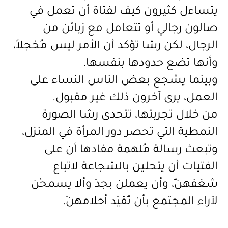
يتساءل
كثيرون
كيف
لفتاة
أن
تعمل
في
صالون
رجالي
أو
تتعامل
مع
زبائن
من
الرجال،
لكن
رشا
تؤكد
أن
الأمر
ليس
مُخجلاً،
وأنها
تضع
حدودها
بنفسها
.
وبينما
يشجع
بعض
الناس
النساء
على
العمل،
يرى
آخرون
ذلك
غير
مقبول
.
من
خلال
تجربتها،
تتحدى
رشا
الصورة
النمطية
التي
تحصر
دور
المرأة
في
المنزل،
وتبعث
رسالة
مُلهمة
مفادها
أن
على
الفتيات
أن
يتحلين
بالشجاعة
لاتباع
شغفهنّ،
وأن
يعملن
بجدّ
وألا
يسمحْن
لآراء
المجتمع
بأن
تُقيّد
أحلامهنّ
.