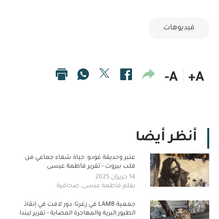
فيديوهات
A-
A+
أنظر أيضا
عنبر وحديقة غودو: حياة شفاء جماعي من
قلب بيروت - تقرير فاطمة عيسى
14 حزيران 2025
بقلم فاطمة عيسى، صحافية
جمعية LAMB في زغرتا: دور لافت في إنقاذ
الطيور البرية والمهاجرة المصابة - تقرير ليندا