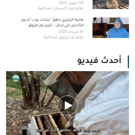
السمان
09 حزيران 2025
بقلم ليندا السمان، صحافية
هانية الزعتري تطوّر "تشات بوت" لدعم
النازحين في لبنان - تقرير نور مرزوق
14 شباط 2025
بقلم نور مرزوق، صحافية
أحدث فيديو