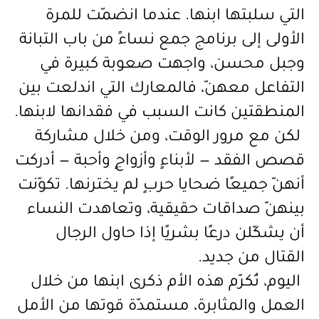
التي
سلبتها
ابنها
.
عندما
انضمّت
للمرة
الأولى
إلى
برنامج
جمع
نساءً
من
باب
التبانة
وجبل
محسن،
واجهت
صعوبة
كبيرة
في
التفاعل
معهنّ،
فالمعارك
التي
اندلعت
بين
المنطقتين
كانت
السبب
في
فقدانها
لابنها
.
لكن
مع
مرور
الوقت،
ومن
خلال
مشاركة
قصص
الفقد
—
لأبناءٍ
وأزواجٍ
وأحبة
—
أدركت
أنهنّ
جميعًا
ضحايا
حربٍ
لم
يخترنها
.
تكوّنت
بينهنّ
صداقات
حقيقية،
وتعاهدت
النساء
أن
يشكّلن
درعًا
بشريًا
إذا
حاول
الرجال
القتال
من
جديد
.
اليوم،
تُكرّم
هذه
الأم
ذكرى
ابنها
من
خلال
العمل
والمثابرة،
مستمدّة
قوتها
من
الأمل