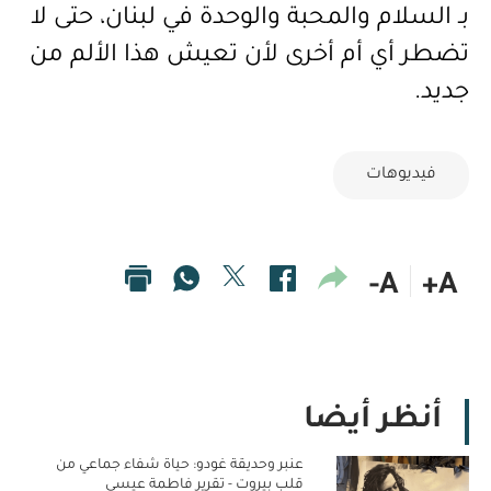
بـ
السلام
والمحبة
والوحدة
في
لبنان،
حتى
لا
تضطر
أي
أم
أخرى
لأن
تعيش
هذا
الألم
من
جديد
.
فيديوهات
A-
A+
أنظر أيضا
عنبر وحديقة غودو: حياة شفاء جماعي من
قلب بيروت - تقرير فاطمة عيسى