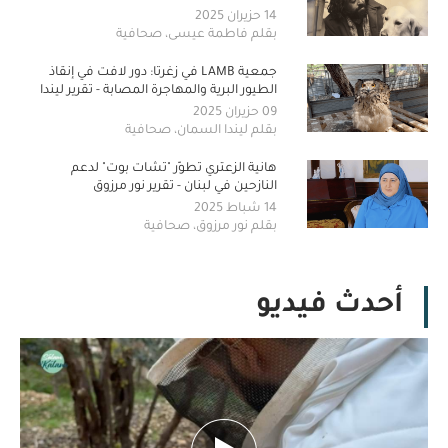
14 حزيران 2025
بقلم فاطمة عيسى، صحافية
جمعية LAMB في زغرتا: دور لافت في إنقاذ
الطيور البرية والمهاجرة المصابة - تقرير ليندا
السمان
09 حزيران 2025
بقلم ليندا السمان، صحافية
هانية الزعتري تطوّر "تشات بوت" لدعم
النازحين في لبنان - تقرير نور مرزوق
14 شباط 2025
بقلم نور مرزوق، صحافية
أحدث فيديو