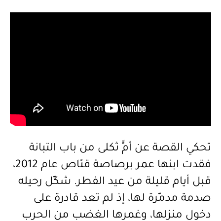
تحكي
القصة
عن
أمٍّ
ثكلى
من
باب
التبانة
فقدت
ابنها
عمر
برصاصة
قنّاص
عام
2012
،
قبل
أيام
قليلة
من
عيد
الفطر
.
شكّل
رحيله
صدمة
مدمّرة
لها،
إذ
لم
تعد
قادرة
على
دخول
منزلها،
وغمرها
الغضب
من
الحرب