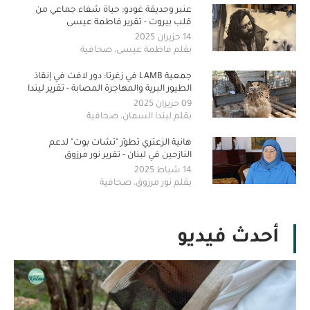
عنبر وحديقة غودو: حياة شفاء جماعي من
قلب بيروت - تقرير فاطمة عيسى
14 حزيران 2025
بقلم فاطمة عيسى، صحافية
جمعية LAMB في زغرتا: دور لافت في إنقاذ
الطيور البرية والمهاجرة المصابة - تقرير ليندا
السمان
09 حزيران 2025
بقلم ليندا السمان، صحافية
هانية الزعتري تطوّر "تشات بوت" لدعم
النازحين في لبنان - تقرير نور مرزوق
14 شباط 2025
بقلم نور مرزوق، صحافية
أحدث فيديو