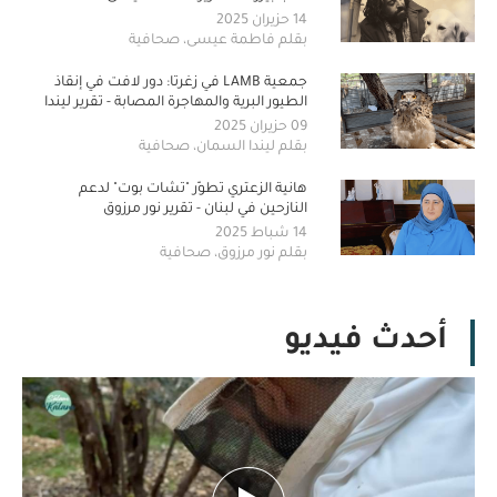
14 حزيران 2025
بقلم فاطمة عيسى، صحافية
جمعية LAMB في زغرتا: دور لافت في إنقاذ
الطيور البرية والمهاجرة المصابة - تقرير ليندا
السمان
09 حزيران 2025
بقلم ليندا السمان، صحافية
هانية الزعتري تطوّر "تشات بوت" لدعم
النازحين في لبنان - تقرير نور مرزوق
14 شباط 2025
بقلم نور مرزوق، صحافية
أحدث فيديو