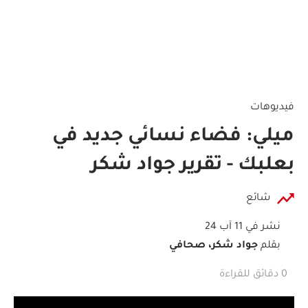
فيديوهات
ميلي: فضاء نسائي جديد في
بعلبك - تقرير جواد شكر
شائع
نشر في 11 آب 24
بقلم
جواد شكر، صحافي
0 دقائق للقراءة