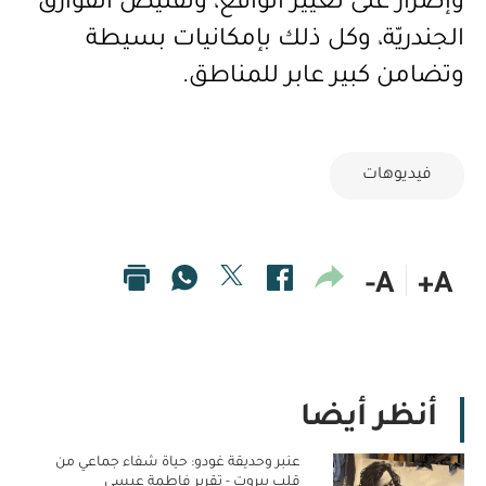
وإصرار على تغيير الواقع، وتقليص الفوارق
الجندريّة، وكل ذلك بإمكانيات بسيطة
وتضامن كبير عابر للمناطق
.
فيديوهات
A-
A+
أنظر أيضا
عنبر وحديقة غودو: حياة شفاء جماعي من
قلب بيروت - تقرير فاطمة عيسى